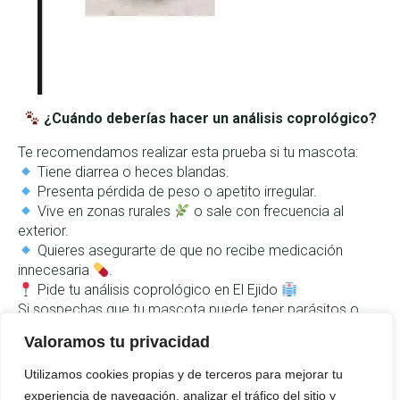
¿Cuándo deberías hacer un análisis coprológico?
Te recomendamos realizar esta prueba si tu mascota:
Tiene diarrea o heces blandas.
Presenta pérdida de peso o apetito irregular.
Vive en zonas rurales
o sale con frecuencia al
exterior.
Quieres asegurarte de que no recibe medicación
innecesaria
.
Pide tu análisis coprológico en El Ejido
Si sospechas que tu mascota puede tener parásitos o
quieres adoptar un método de desparasitación más
Valoramos tu privacidad
consciente y personalizado, ¡no dudes en consultarnos!
Utilizamos cookies propias y de terceros para mejorar tu
En Clínica Veterinaria Azabache cuidamos la salud de tu
experiencia de navegación, analizar el tráfico del sitio y