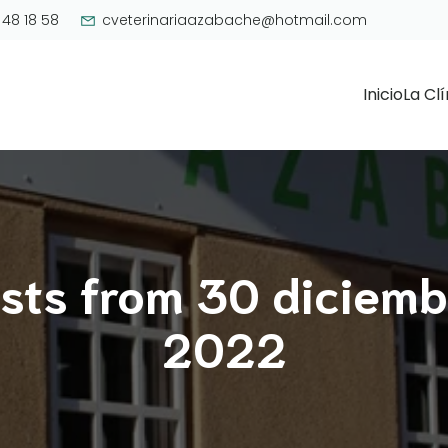
 48 18 58
cveterinariaazabache@hotmail.com
Inicio
La Clí
sts from 30 diciemb
2022